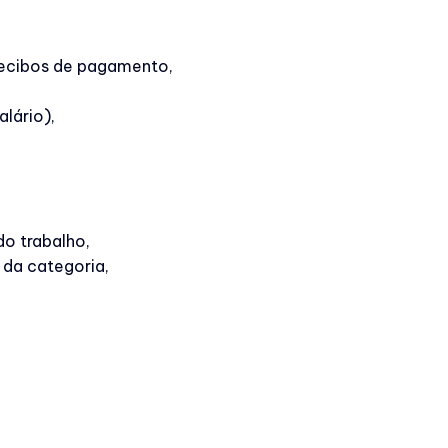
 recibos de pagamento,
lário),
do trabalho,
 da categoria,