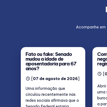
Acompanhe em nos
Fato ou fake: Senado
Como
mudou a idade de
negó
aposentadoria para 67
regi
anos?
[
0
[
07 de agosto de 2026
]
Abri
Uma informação que
uma 
circulou recentemente nas
buroc
redes sociais afirmava que o
a par
Senado Federal estaria...