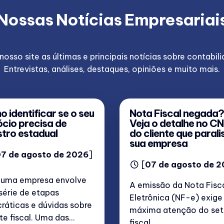
Nossas
Notícias Empresariai
so site as últimas e principais notícias sobre contabil
Entrevistas, análises, destaques, opiniões e muito mais.
 identificar se o seu
Nota Fiscal negada?
cio precisa de
Veja o detalhe no CN
stro estadual
do cliente que parali
sua empresa
7 de agosto de 2026
]
[
07 de agosto de 
r uma empresa envolve
A emissão da Nota Fisc
série de etapas
Eletrônica (NF-e) exige
ráticas e dúvidas sobre
máxima atenção do set
te fiscal. Uma das...
fiscal,...