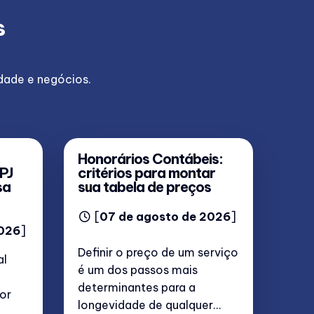
s
idade e negócios.
Honorários Contábeis:
PJ
critérios para montar
sa
sua tabela de preços
[
07 de agosto de 2026
]
2026
]
Definir o preço de um serviço
al
é um dos passos mais
determinantes para a
or
longevidade de qualquer...